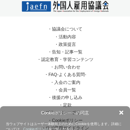
・
協議会について
・
活動内容
・
政策提言
・
告知・記事一覧
・
認定教育・学習コンテンツ
・
お問い合わせ
・
FAQ-よくある質問-
・
入会のご案内
・
会員一覧
・
後援の申し込み
・
定款
・
プライバシーポリシー
Cookieポリシーへの同意
・
Cookieポリシー
当ウェブサイトはユーザー体験向上のためにCookieを使用します。詳細に
・
ロゴ使用ガイドライン
ついては、
Cookieポリシー
をご覧ください。