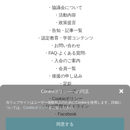
・
協議会について
・
活動内容
・
政策提言
・
告知・記事一覧
・
認定教育・学習コンテンツ
・
お問い合わせ
・
FAQ-よくある質問-
・
入会のご案内
・
会員一覧
・
後援の申し込み
・
定款
・
プライバシーポリシー
Cookieポリシーへの同意
・
Cookieポリシー
当ウェブサイトはユーザー体験向上のためにCookieを使用します。詳細に
・
ロゴ使用ガイドライン
ついては、
Cookieポリシー
をご覧ください。
・
Facebook
同意する