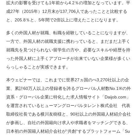
拡大の影響を受けても1年前から4.2％の増加となっています。平
成27年（2015年）12月末が137,706人であったことと比較する
と、205.8％と、5年間で2倍以上に増えたことになります。
多くの外国人材が就職、転職を経験していることになりますが、
一方で、外国人材の就職支援に携わっていると、まだまだ上手く
就職先を見つけられない留学生の方や、必要なスキルや経歴を持
った外国人材に上手くアプローチが出来ていない企業様が多くい
らっしゃることが実感できます。
本ウェビナーでは、これまでに世界27ヵ国のべ3,270社以上の企
業、累計60万人以上の登録者を誇るグローバル人材数No.1※の外
資系・グローバル企業に特化した求人情報サイト「Daijob.com」
を運営されているヒューマングローバルタレント株式会社 代表
取締役社長である横川友樹様と、90社以上の外国籍人材紹介会社
が参画し、自社の外国籍向け求人や求職者をマッチングできる、
日本初の外国籍人材紹介会社が“共創“するプラットフォーム「Su