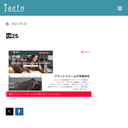
Home
告知・記事一覧
図25
2021.09.14
図25