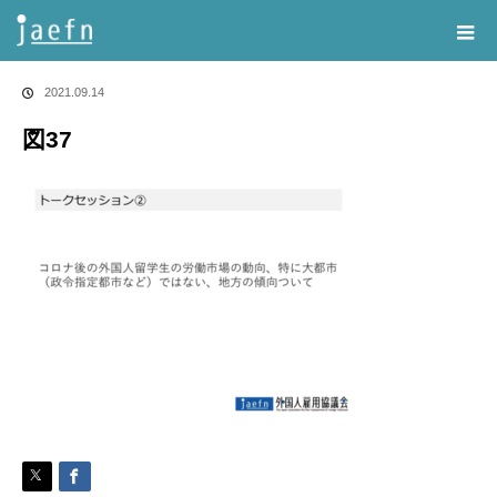
Home
告知・記事一覧
図37
2021.09.14
図37