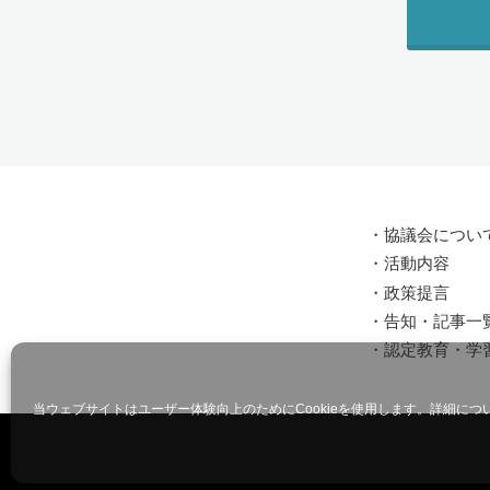
・
協議会につい
・
活動内容
・
政策提言
・
告知・記事一
・
認定教育・学
当ウェブサイトはユーザー体験向上のためにCookieを使用します。詳細につ