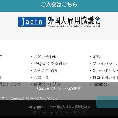
ご入会はこちら
て
・
お問い合わせ
・
定款
・
FAQ-よくある質問-
・
プライバシー
・
入会のご案内
・
Cookieポリシ
覧
・
会員一覧
・
ロゴ使用ガイ
習コンテンツ
・
後援の申し込み
・
Facebook
Cookieポリシーへの同意
いては、
Cookieポリシー
をご覧ください。
Copyright ©
一般社団法人外国人雇用協議会
This site is protected by reCAPTCHA