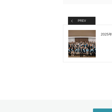
PREV
202