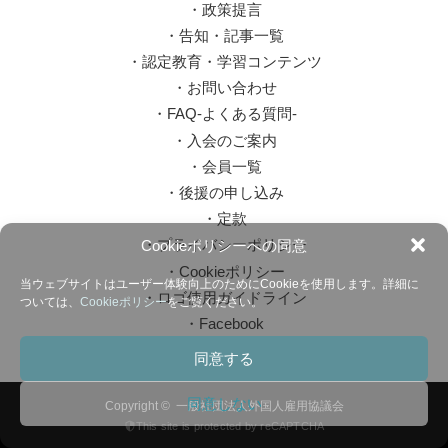
・
政策提言
・
告知・記事一覧
・
認定教育・学習コンテンツ
・
お問い合わせ
・
FAQ-よくある質問-
・
入会のご案内
・
会員一覧
・
後援の申し込み
・
定款
・
プライバシーポリシー
Cookieポリシーへの同意
・
Cookieポリシー
当ウェブサイトはユーザー体験向上のためにCookieを使用します。詳細に
・
ロゴ使用ガイドライン
ついては、
Cookieポリシー
をご覧ください。
・
Facebook
同意する
同意しない
Copyright ©
一般社団法人外国人雇用協議会
This site is protected by reCAPTCHA