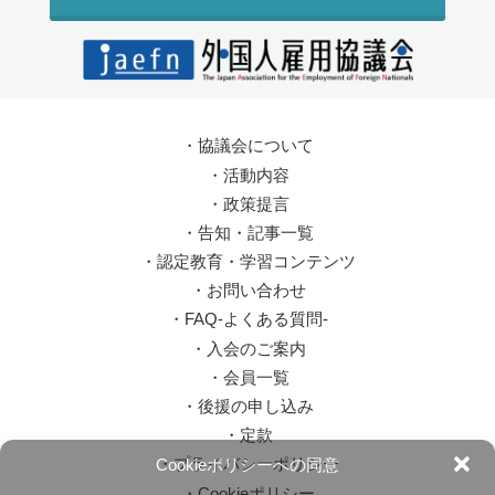
・
協議会について
・
活動内容
・
政策提言
・
告知・記事一覧
・
認定教育・学習コンテンツ
・
お問い合わせ
・
FAQ-よくある質問-
・
入会のご案内
・
会員一覧
・
後援の申し込み
・
定款
・
プライバシーポリシー
Cookieポリシーへの同意
・
Cookieポリシー