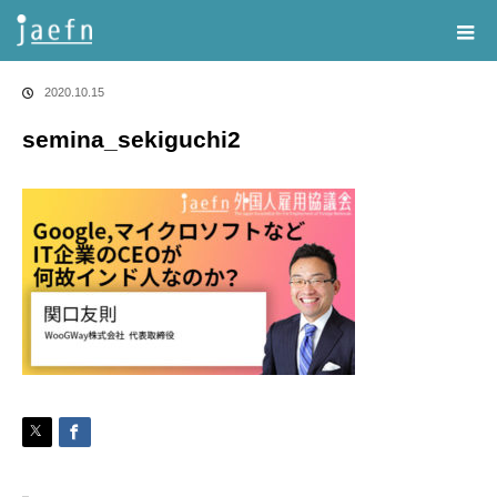
Home
告知・記事一覧
semina_sekiguchi2
2020.10.15
semina_sekiguchi2