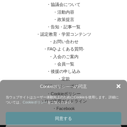
・
協議会について
・
活動内容
・
政策提言
・
告知・記事一覧
・
認定教育・学習コンテンツ
・
お問い合わせ
・
FAQ-よくある質問-
・
入会のご案内
・
会員一覧
・
後援の申し込み
・
定款
・
プライバシーポリシー
Cookieポリシーへの同意
・
Cookieポリシー
当ウェブサイトはユーザー体験向上のためにCookieを使用します。詳細に
・
ロゴ使用ガイドライン
ついては、
Cookieポリシー
をご覧ください。
・
Facebook
同意する