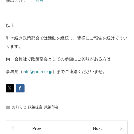
提出内容：
こちら
以上
引き続き政策部会では活動を継続し、皆様にご報告を続けてまい
ります。
尚、会員社で政策部会としての参画にご興味がある方は
事務局（
info@jaefn.or.jp
）までご連絡くださいませ。
お知らせ
,
政策提言
,
政策部会
Prev
Next