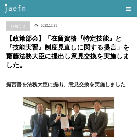
Home
告知・記事一覧
お知らせ
,
政策提言
,
政策部会
【政策部会】「在留
資格『特定技能』と『技能実習』制度見直しに関する提言」を齋藤法務大臣に提出し意見
2022.12.23
お知らせ
交換を実施しました。
【政策部会】「在留資格『特定技能』と
『技能実習』制度見直しに関する提言」を
齋藤法務大臣に提出し意見交換を実施しま
した。
提言書を法務大臣に提出、意見交換を実施しました