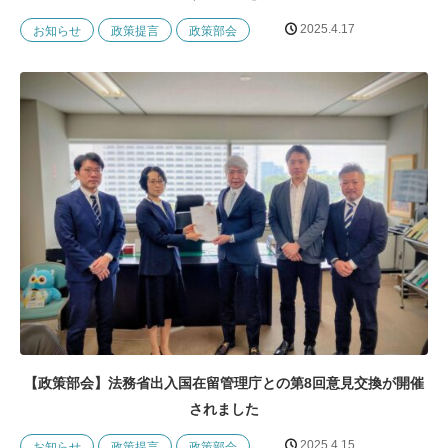
2025.4.17
お知らせ
政策提言
政策部会
【政策部会】法務省出入国在留管理庁との第8回意見交換が開催
されました
2025.4.15
お知らせ
政策提言
政策部会