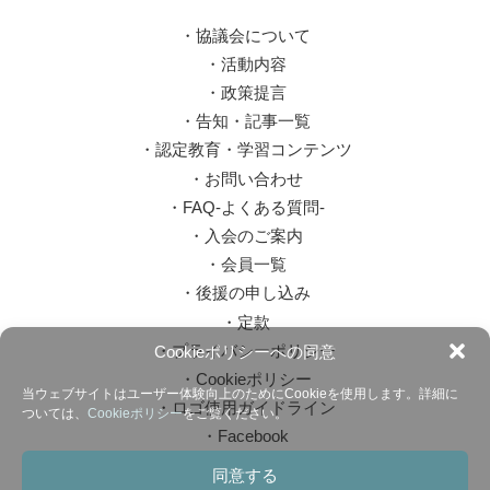
・
協議会について
・
活動内容
・
政策提言
・
告知・記事一覧
・
認定教育・学習コンテンツ
・
お問い合わせ
・
FAQ-よくある質問-
・
入会のご案内
・
会員一覧
・
後援の申し込み
・
定款
・
プライバシーポリシー
Cookieポリシーへの同意
・
Cookieポリシー
当ウェブサイトはユーザー体験向上のためにCookieを使用します。詳細に
・
ロゴ使用ガイドライン
ついては、
Cookieポリシー
をご覧ください。
・
Facebook
同意する