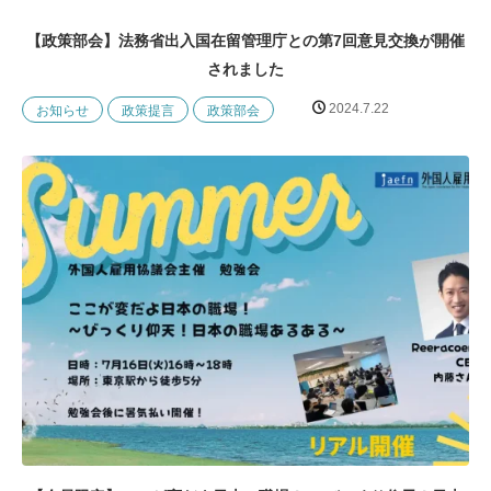
【政策部会】法務省出入国在留管理庁との第7回意見交換が開催
されました
2024.7.22
お知らせ
政策提言
政策部会